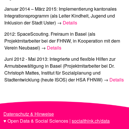
Januar 2014 – März 2015:
Implementierung kantonales
Integrationsprogramm
(als Leiter Kindheit, Jugend und
Inklusion der Stadt Uster) →
Details
2012:
SpaceScouting. Freiraum in Basel
(als
Projektmitarbeiter bei der FHNW, in Kooperation mit dem
Verein Neubasel) →
Details
Juni 2012 - Mai 2013:
Integrierte und flexible Hilfen zur
Armutsbewältigung in Basel
(Projektmitarbeiter bei Dr.
Christoph Mattes, Institut für Sozialplanung und
Stadtentwicklung (heute ISOS) der HSA FHNW) →
Details
Datenschutz & Hinweise
♥ Open Data & Social Sciences |
socialthink.ch/data