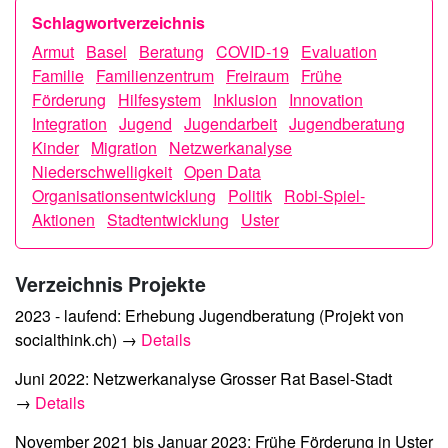
Schlagwortverzeichnis
Armut
Basel
Beratung
COVID-19
Evaluation
Familie
Familienzentrum
Freiraum
Frühe
Förderung
Hilfesystem
Inklusion
Innovation
Integration
Jugend
Jugendarbeit
Jugendberatung
Kinder
Migration
Netzwerkanalyse
Niederschwelligkeit
Open Data
Organisationsentwicklung
Politik
Robi-Spiel-
Aktionen
Stadtentwicklung
Uster
Verzeichnis Projekte
2023 - laufend:
Erhebung Jugendberatung
(Projekt von
socialthink.ch) →
Details
Juni 2022:
Netzwerkanalyse Grosser Rat Basel-Stadt
→
Details
November 2021 bis Januar 2023:
Frühe Förderung in Uster