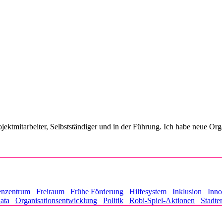
jektmitarbeiter, Selbstständiger und in der Führung. Ich habe neue Org
enzentrum
Freiraum
Frühe Förderung
Hilfesystem
Inklusion
Inno
ata
Organisationsentwicklung
Politik
Robi-Spiel-Aktionen
Stadte