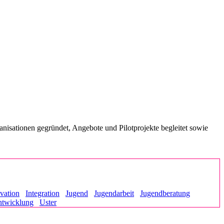
anisationen gegründet, Angebote und Pilotprojekte begleitet sowie
vation
Integration
Jugend
Jugendarbeit
Jugendberatung
ntwicklung
Uster