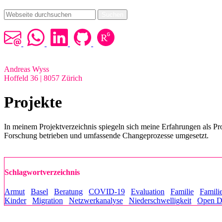
Suchen
Andreas Wyss
Hoffeld 36 | 8057 Zürich
Projekte
In meinem Projektverzeichnis spiegeln sich meine Erfahrungen als Pro
Forschung betrieben und umfassende Changeprozesse umgesetzt.
Schlagwortverzeichnis
Armut
Basel
Beratung
COVID-19
Evaluation
Familie
Famili
Kinder
Migration
Netzwerkanalyse
Niederschwelligkeit
Open D